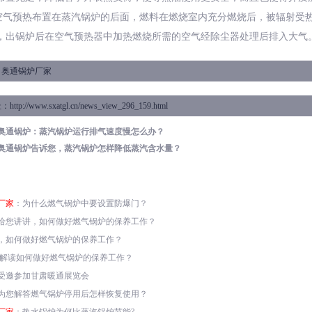
空气预热布置在蒸汽锅炉的后面，燃料在燃烧室内充分燃烧后，被辐射受
，出锅炉后在空气预热器中加热燃烧所需的空气经除尘器处理后排入大气
：
奥通锅炉厂家
址：
http://www.sxatgl.cn/news_view_296_159.html
奥通锅炉：蒸汽锅炉运行排气速度慢怎么办？
奥通锅炉告诉您，蒸汽锅炉怎样降低蒸汽含水量？
厂家
：为什么燃气锅炉中要设置防爆门？
给您讲讲，如何做好燃气锅炉的保养工作？
，如何做好燃气锅炉的保养工作？
解读如何做好燃气锅炉的保养工作？
受邀参加甘肃暖通展览会
为您解答燃气锅炉停用后怎样恢复使用？