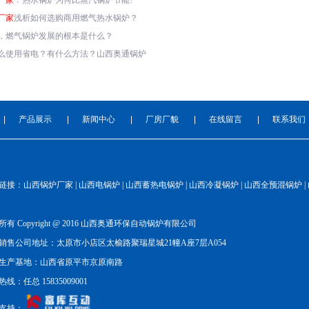
厂家
：热水锅炉为何比蒸汽锅炉节能?
厂家
浅析如何选购商用燃气热水锅炉？
，燃气锅炉发展的根本是什么？
么使用省电？有什么方法？山西奥通锅炉
|
产品展示
|
新闻中心
|
厂房厂貌
|
在线留言
|
联系我们
链接：山西锅炉厂家 | 山西电锅炉 | 山西蓄热电锅炉 | 山西冷凝锅炉 | 山西全预混锅炉 |
有 Copyright @ 2016 山西奥通环保自动锅炉有限公司
销售公司地址：太原市小店区太榆路聚瑞星城21幢A座7层A054
生产基地：山西省原平市京原南路
线：任总 15835009001
支持：