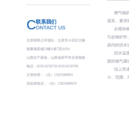
燃气锅
C
度高，要求
联系我们
ONTACT US
从模块
引起锅炉炸
太原销售公司地址：太原市小店区太榆
器内的供水
路聚瑞星城21幢A座7层A054
回水温
山西生产基地：山西省原平市京原南路
面的烟气腐
电话：0350-8258758 0350-8258798
综上所
主管经理：（任）15835009001
小、范围、
供应部电话：（任）15835009019