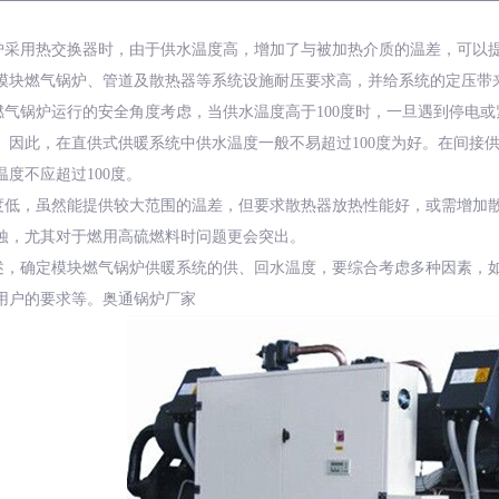
炉
采用热交换器时，由于供水温度高，增加了与被加热介质的温差，可以
模块燃气锅炉、管道及散热器等系统设施耐压要求高，并给系统的定压带
燃气锅炉运行的安全角度考虑，当供水温度高于
100度时，一旦遇到停电
。因此，在直供式供暖系统中供水温度一般不易超过100度为好。在间接
温度不应超过100度。
度低，虽然能提供较大范围的温差，但要求散热器放热性能好，或需增加
蚀，尤其对于燃用高硫燃料时问题更会突出。
述，确定模块燃气锅炉供暖系统的供、回水温度，要综合考虑多种因素，
用户的要求等。奥通锅炉厂家