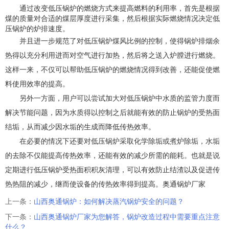
通过改变低压锅炉的燃烧方式来提高燃料的利用率，首先是根据
煤的质量对合适的煤层厚度进行采集，然后根据实际燃烧情况决定低
压锅炉的炉排速度。
并且进一步规范了对低压锅炉煤风比例的控制，使得锅炉排烟余
热得以充分利用进而对空气进行加热，然后将之送入炉膛进行燃烧。
这样一来，不仅可以帮助低压锅炉的燃烧情况得到改善，还能促使燃
料使用效率的提高。
另外一方面，用户可以尝试加大对低压锅炉中水质的监管力度而
解决节能问题，因为水质得以控制之后就能有效的防止锅炉的受热面
结垢，从而减少因水垢的生成而降低传热效率。
在必要的情况下还要对低压锅炉采取化学除垢或煮炉除垢，水垢
的去除不仅能提高传热效率，还能有效的减少所需的能耗。也就是说
定期进行低压锅炉受热面积积灰清理，可以有效防止结渣以及促进传
热热阻的减少，继而使设备的传热效率得到提高。奥通锅炉厂家
上一条：
山西奥通锅炉：如何解决蒸汽锅炉安全的问题？
下一条：
山西奥通锅炉厂家为您解答，锅炉改造过程中需要重点注意
什么？