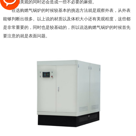
话，影响美观的同时还会造成一些不必要的麻烦。
在选购燃气锅炉的时候较基本的挑选方法就是观察外表，从外表
能够判断出很多。以上说的材质以及体积大小还有美观程度，这些都
是非常重要的，同时也是较基础的，所以说选购燃气锅炉的时候首先
要注意的就是表面问题。