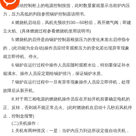
3.启动控制柜上的电源控制按扭，此时数显窗就显示当前炉内压
力，压力高低的判段参照锅炉控制器说明书。
4.燃烧机启动后，风机先预吹扫30—50秒后，再开燃气阀；即建
立火焰。(具体燃烧过程参看燃烧机使用说明书)
5.燃烧机的启停是由锅炉控制器根据压力的变化来发出启停指令
的，(此功能为全自动)操作员应经常观察压力的变化若出现异常现象
就立即停机、停火。
6.锅炉在运行过程中操作人员应随时观察水位，特别要保证补水
箱满水。操作人员应定期给锅炉排污，保证锅炉水质。
7.锅炉在运行过程中一旦有异常现象操作人员应立即停机，处理
故障后从新开机。
8.对于用三相电源的燃烧机操作员应在开始开机前要确定电机的
正、反转，否则就不能正常点火。(此时燃烧机在启动十几秒后风机停
止，控制盒报警)
(二)关机操作：
1.关机有两种情况：一是：当炉内压力到达所设定值自动关机，